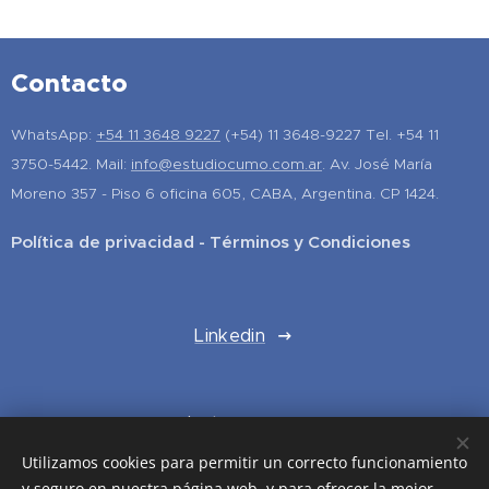
Contacto
WhatsApp:
+54 11 3648 9227
(+54) 11 3648-9227 Tel. +54 11
3750-5442. Mail:
info@estudiocumo.com.ar
. Av. José María
Moreno 357 - Piso 6 oficina 605, CABA, Argentina. CP 1424.
Política de privacidad - Términos y Condiciones
Linkedin
Instagram
Utilizamos cookies para permitir un correcto funcionamiento
y seguro en nuestra página web, y para ofrecer la mejor